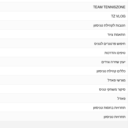
TEAM TENNISZONE
TZ VLOG
הטבות לקהילת טניסזון
התאמת ציוד
חיפוש פרטנרים לטניס
טיפים והדרכות
יעוץ שזירה וגידים
כללים קהילת טניסזון
מגרשי פאדל
סיקור משחקי טניס
פאדל
תחרויות בחסות טניסזון
תחרויות טניסזון