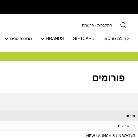
בחזרה למעלה
Skip to Content
התחברות
/
הרשמה
קהילת טניסזון
GIFTCARD
BRANDS
מחבטי טניס
פורומים
פורום
11-אירועים
NEW LAUNCH & UNBOXING