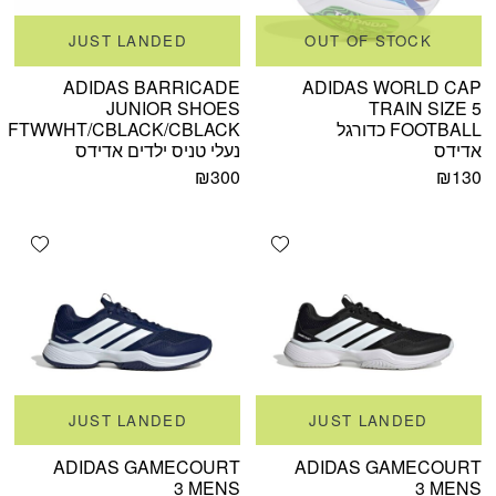
JUST LANDED
OUT OF STOCK
ADIDAS BARRICADE
ADIDAS WORLD CAP
JUNIOR SHOES
TRAIN SIZE 5
FOOTBALL כדורגל
FTWWHT/CBLACK/CBLACK
אדידס
נעלי טניס ילדים אדידס
₪
300
₪
130
shlist
Add wishlist
JUST LANDED
JUST LANDED
ADIDAS GAMECOURT
ADIDAS GAMECOURT
3 MENS
3 MENS