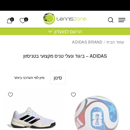
בחזרה למעלה
Skip to Content
הרשימה של
0
0
הרשם למועדון
עמוד הבית
/ ADIDAS BRAND
ADIDAS – ביגוד ונעלי טניס מקצועי בטניסזון
סינון
shlist
Add wishlist