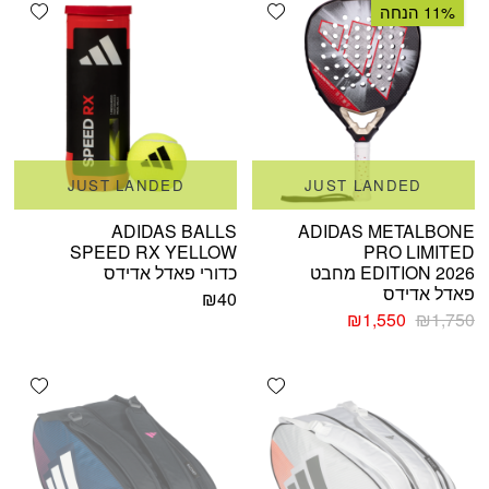
shlist
Add wishlist
11% הנחה
JUST LANDED
JUST LANDED
ADIDAS BALLS
ADIDAS METALBONE
SPEED RX YELLOW
PRO LIMITED
EDITION 2026 מחבט
כדורי פאדל אדידס
פאדל אדידס
₪
40
המחיר
המחיר
₪
1,550
₪
1,750
המקורי
הנוכחי
היה:
הוא:
shlist
Add wishlist
₪1,550.
₪1,750.