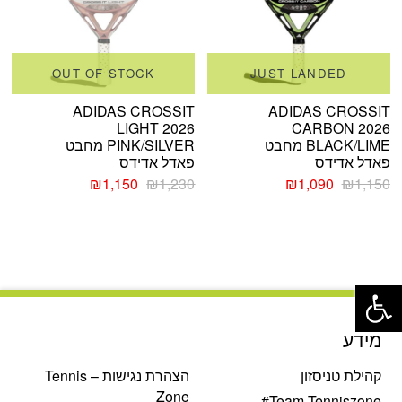
OUT OF STOCK
JUST LANDED
ADIDAS CROSSIT
ADIDAS CROSSIT
LIGHT 2026
CARBON 2026
BLACK/LIME מחבט
PINK/SILVER מחבט
פאדל אדידס
פאדל אדידס
המחיר
המחיר
המחיר
המחיר
₪
1,150
₪
1,230
₪
1,090
₪
1,150
המקורי
הנוכחי
המקורי
הנוכחי
היה:
הוא:
היה:
הוא:
₪1,150.
₪1,230.
₪1,090.
₪1,150.
פתח סרגל נגישות
מידע
קהילת טניסזון
הצהרת נגישות – Tennis
Zone
Team Tenniszone#