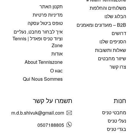
תקנון האתר
משלוחים והחלפות
מדיניות פרטיות
הבלוג שלנו
טופס ביטול עסקה
B2B – מועדונים ומאמנים
איך לבחור מחבט, נעליים
דרושים
וציוד טניס ופאדל | Tennis
הסניפים שלנו
Zone
שאלות ותשובות
אודות
שיזור מחבטים
About Tenniszone
צרו קשר
О нас
Qui Nous Sommes
חנות
תשמרו על קשר
מחבטי טניס
m.d.b.shivuk@gmail.com
נעלי טניס
0507188805
בגדי טניס