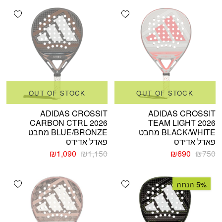
shlist
Add wishlist
OUT OF STOCK
OUT OF STOCK
ADIDAS CROSSIT
ADIDAS CROSSIT
CARBON CTRL 2026
TEAM LIGHT 2026
BLACK/WHITE מחבט
BLUE/BRONZE מחבט
פאדל אדידס
פאדל אדידס
המחיר
המחיר
המחיר
המחיר
₪
1,090
₪
1,150
₪
690
₪
750
המקורי
הנוכחי
המקורי
הנוכחי
היה:
הוא:
היה:
הוא:
shlist
Add wishlist
₪1,090.
₪1,150.
₪690.
₪750.
5% הנחה