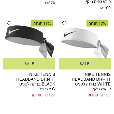
כובע טניס נייקי
₪
370
₪
190
shlist
Add wishlist
17% הנחה
17% הנחה
SALE
SALE
NIKE TENNIS
NIKE TENNIS
HEADBAND DRI-FIT
HEADBAND DRI-FIT
WHITE בנדנה לטניס
BLACK בנדנה לטניס
לראש נייקי
לראש נייקי
המחיר
המחיר
המחיר
המחיר
₪
100
₪
120
₪
100
₪
120
המקורי
הנוכחי
המקורי
הנוכחי
היה:
הוא:
היה:
הוא:
₪100.
₪120.
₪100.
₪120.