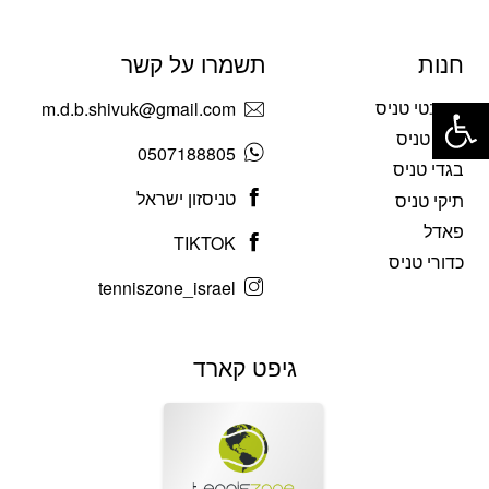
חנות
תשמרו על קשר
פתח סרגל נגישות
מחבטי טניס
m.d.b.shivuk@gmail.com
נעלי טניס
0507188805
בגדי טניס
טניסזון ישראל
תיקי טניס
פאדל
TIKTOK
כדורי טניס
tenniszone_israel
גיפט קארד