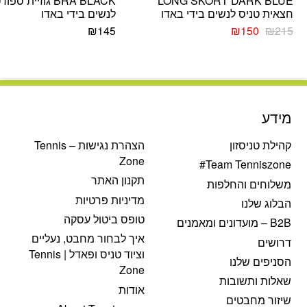
LONG SKORT DARK BLUE
BRA BLACK גוזיית ספו
חצאית טניס לנשים בידי באדו
לנשים בידי באדו
המחיר
המחיר
₪
145
₪
150
₪
215
המקורי
הנוכחי
היה:
הוא:
₪150.
₪215.
מידע
קהילת טניסזון
הצהרת נגישות – Tennis
Zone
Team Tenniszone#
תקנון האתר
משלוחים והחלפות
מדיניות פרטיות
הבלוג שלנו
טופס ביטול עסקה
B2B – מועדונים ומאמנים
איך לבחור מחבט, נעליים
דרושים
וציוד טניס ופאדל | Tennis
הסניפים שלנו
Zone
שאלות ותשובות
אודות
שיזור מחבטים