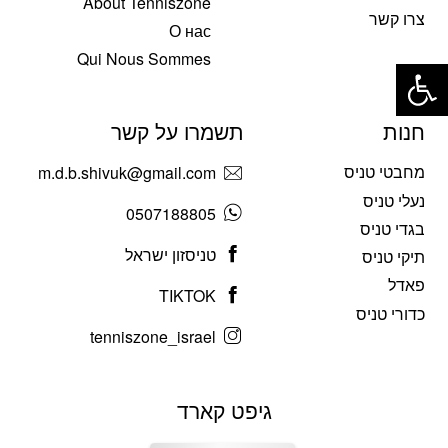
About Tenniszone
צרו קשר
О нас
פתח סרגל נגישות
Qui Nous Sommes
חנות
תשמרו על קשר
מחבטי טניס
m.d.b.shivuk@gmail.com
נעלי טניס
0507188805
בגדי טניס
טניסזון ישראל
תיקי טניס
פאדל
TIKTOK
כדורי טניס
tenniszone_israel
גיפט קארד