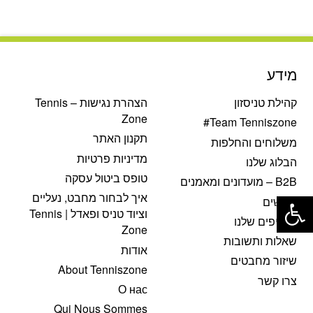
מידע
קהילת טניסזון
הצהרת נגישות – Tennis
Zone
Team Tenniszone#
תקנון האתר
משלוחים והחלפות
מדיניות פרטיות
הבלוג שלנו
טופס ביטול עסקה
B2B – מועדונים ומאמנים
פתח סרגל נגישות
איך לבחור מחבט, נעליים
דרושים
וציוד טניס ופאדל | Tennis
הסניפים שלנו
Zone
שאלות ותשובות
אודות
שיזור מחבטים
About Tenniszone
צרו קשר
О нас
Qui Nous Sommes