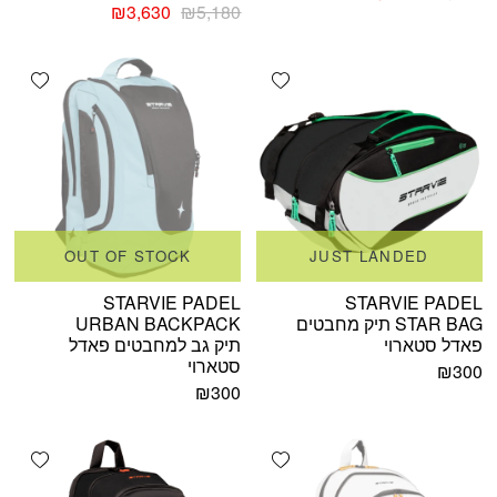
המקורי
הנוכחי
המחיר
המחיר
₪
3,630
₪
5,180
היה:
הוא:
המקורי
הנוכחי
₪2,950.
₪2,068.
היה:
הוא:
shlist
Add wishlist
₪3,630.
₪5,180.
OUT OF STOCK
JUST LANDED
STARVIE PADEL
STARVIE PADEL
STAR BAG תיק מחבטים
URBAN BACKPACK
פאדל סטארוי
תיק גב למחבטים פאדל
סטארוי
₪
300
₪
300
shlist
Add wishlist