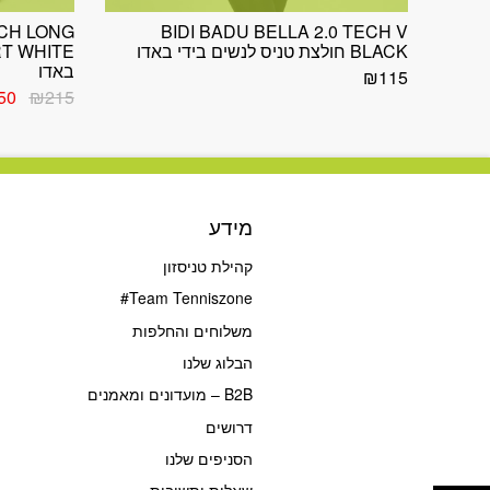
ECH LONG
BIDI BADU BELLA 2.0 TECH V
BLACK חולצת טניס לנשים בידי באדו
באדו
₪
115
המח
50
₪
215
המק
היה:
15.
מידע
קהילת טניסזון
Team Tenniszone#
משלוחים והחלפות
הבלוג שלנו
B2B – מועדונים ומאמנים
דרושים
הסניפים שלנו
פתח סרגל נגישות