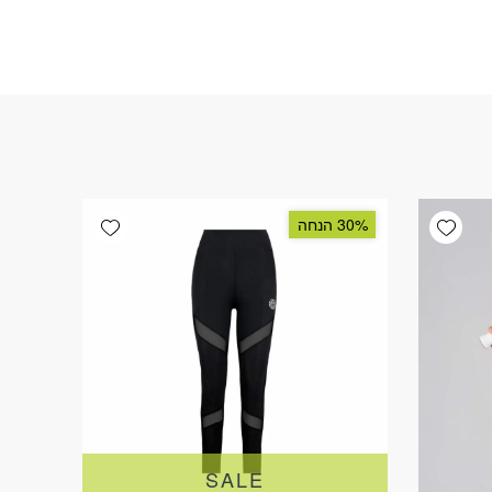
Add wishlist
Add wishlist
30% הנחה
SALE