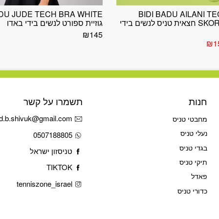
ADU JUDE TECH BRA WHITE
BIDI BADU AILANI T
SKORT WHITE חצאית טניס לנשים בידי
גוזיית ספורט לנשים בידי באדו
₪
145
יר
המחיר
₪
1
ורי
הנוכחי
הוא:
₪150.
₪2
חנות
תשמרו על קשר
d.b.shivuk@gmail.com
מחבטי טניס
נעלי טניס
0507188805
בגדי טניס
טניסזון ישראל
תיקי טניס
TIKTOK
פאדל
tenniszone_israel
כדורי טניס