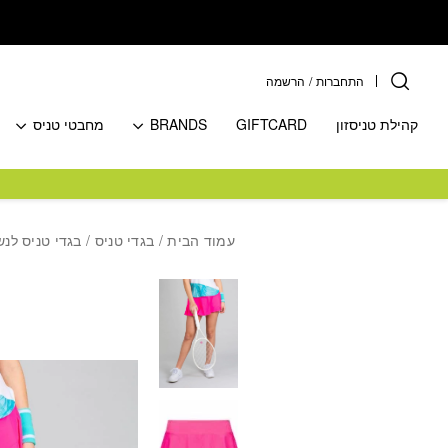
בחזרה למעלה
Skip to Content
התחברות
/
הרשמה
קהילת טניסזון
GIFTCARD
BRANDS
מחבטי טניס
עמוד הבית
/
בגדי טניס
/
בגדי טניס לנש