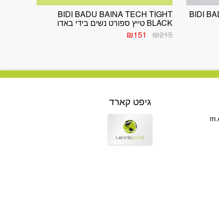
BIDI BADU BAINA TECH TIGHT
BIDI B
BLACK טייץ ספורט נשים בידי באדו
המחיר
המחיר
₪
151
₪
215
המקורי
הנוכחי
היה:
הוא:
₪151.
₪215.
גיפט קארד
m.