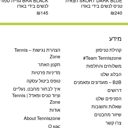
SKORT DARK BLUE חצאית
BRA BLACK גוזיית ספו
טניס לנשים בידי באדו
לנשים בידי באדו
₪
145
₪
240
מידע
קהילת טניסזון
הצהרת נגישות – Tennis
Zone
Team Tenniszone#
תקנון האתר
משלוחים והחלפות
מדיניות פרטיות
הבלוג שלנו
טופס ביטול עסקה
B2B – מועדונים ומאמנים
איך לבחור מחבט, נעליים
דרושים
וציוד טניס ופאדל | Tennis
הסניפים שלנו
Zone
שאלות ותשובות
אודות
שיזור מחבטים
About Tenniszone
צרו קשר
О нас