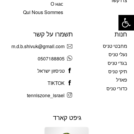
צרו קשר
О нас
פתח סרגל נגישות
Qui Nous Sommes
חנות
תשמרו על קשר
מחבטי טניס
m.d.b.shivuk@gmail.com
נעלי טניס
0507188805
בגדי טניס
טניסזון ישראל
תיקי טניס
פאדל
TIKTOK
כדורי טניס
tenniszone_israel
גיפט קארד