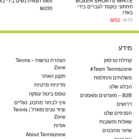
BOXER SHORTS WHITE
Skirt חצאית נשים בידי באדו
תחתוני בוקסר לגברים בידי
₪
230
באדו
המחיר
המחיר
₪
52
₪
75
המקורי
הנוכחי
היה:
הוא:
₪52.
₪75.
מידע
קהילת טניסזון
הצהרת נגישות – Tennis
Zone
Team Tenniszone#
תקנון האתר
משלוחים והחלפות
מדיניות פרטיות
הבלוג שלנו
טופס ביטול עסקה
B2B – מועדונים ומאמנים
איך לבחור מחבט, נעליים
דרושים
וציוד טניס ופאדל | Tennis
הסניפים שלנו
Zone
שאלות ותשובות
אודות
שיזור מחבטים
About Tenniszone