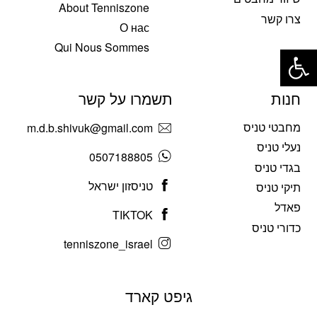
About Tenniszone
צרו קשר
О нас
פתח סרגל נגישות
Qui Nous Sommes
חנות
תשמרו על קשר
מחבטי טניס
m.d.b.shivuk@gmail.com
נעלי טניס
0507188805
בגדי טניס
טניסזון ישראל
תיקי טניס
פאדל
TIKTOK
כדורי טניס
tenniszone_israel
גיפט קארד