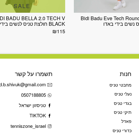
SALE
IDI BADU BELLA 2.0 TECH V
Bidi Badu Eve Tech Roun
 נשים בידי באדו
BLACK חולצת טניס לנשים בידי באדו
₪
115
חנות
תשמרו על קשר
d.b.shivuk@gmail.com
מחבטי טניס
נעלי טניס
0507188805
בגדי טניס
טניסזון ישראל
תיקי טניס
TIKTOK
פאדל
tenniszone_israel
כדורי טניס