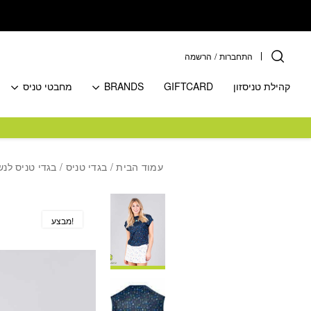
בחזרה למעלה
Skip to Content
התחברות
/
הרשמה
קהילת טניסזון
GIFTCARD
BRANDS
מחבטי טניס
עמוד הבית
/
בגדי טניס
/
בגדי טניס לנש
מבצע!