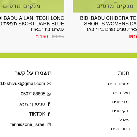
מנקים מדפים
מנקים מדפים
DI BADU AILANI TECH LONG
BIDI BADU CHIDERA TEC
SHORTS WOMENS DA
SKORT DARK BLUE חצא
לנשים בידי באדו
יר
המחיר
המחיר
המחיר
₪
150
₪
215
₪
1
ורי
הנוכחי
המקורי
הנוכחי
הוא:
היה:
הוא:
₪150.
₪215.
₪150.
₪2
חנות
תשמרו על קשר
d.b.shivuk@gmail.com
מחבטי טניס
נעלי טניס
0507188805
בגדי טניס
טניסזון ישראל
תיקי טניס
TIKTOK
פאדל
tenniszone_israel
כדורי טניס