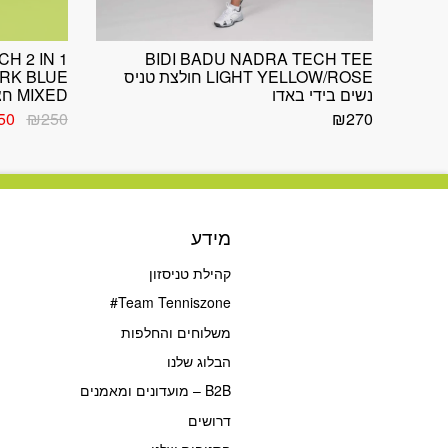
H 2 IN 1
BIDI BADU NADRA TECH TEE
LIGHT YELLOW/ROSE חולצת טניס
RK BLUE
נשים בידי באדו
MIXED חצאית טניס נשים בידי באדו
המח
50
₪
250
₪
270
המק
היה:
50.
מידע
קהילת טניסזון
Team Tenniszone#
משלוחים והחלפות
הבלוג שלנו
B2B – מועדונים ומאמנים
דרושים