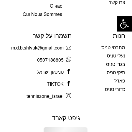
צרו קשר
О нас
פתח סרגל נגישות
Qui Nous Sommes
חנות
תשמרו על קשר
מחבטי טניס
m.d.b.shivuk@gmail.com
נעלי טניס
0507188805
בגדי טניס
טניסזון ישראל
תיקי טניס
פאדל
TIKTOK
כדורי טניס
tenniszone_israel
גיפט קארד