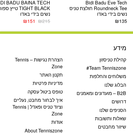
IDI BADU BAINA TECH
Bidi Badu Eve Tech
Roundneck Tee חולצת טניס
TIGHT BLACK טייץ ספ
נשים בידי באדו
נשים בידי באדו
המחיר
המחיר
₪
151
₪
215
₪
135
המקורי
הנוכחי
היה:
הוא:
₪151.
₪215.
מידע
קהילת טניסזון
הצהרת נגישות – Tennis
Zone
Team Tenniszone#
תקנון האתר
משלוחים והחלפות
מדיניות פרטיות
הבלוג שלנו
טופס ביטול עסקה
B2B – מועדונים ומאמנים
איך לבחור מחבט, נעליים
דרושים
וציוד טניס ופאדל | Tennis
הסניפים שלנו
Zone
שאלות ותשובות
אודות
שיזור מחבטים
About Tenniszone