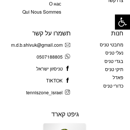
צרו קשר
О нас
פתח סרגל נגישות
Qui Nous Sommes
חנות
תשמרו על קשר
מחבטי טניס
m.d.b.shivuk@gmail.com
נעלי טניס
0507188805
בגדי טניס
טניסזון ישראל
תיקי טניס
פאדל
TIKTOK
כדורי טניס
tenniszone_israel
גיפט קארד