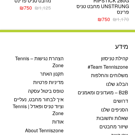
RIPSTICK 280G
מחבט טניס פרינס
UNSTRUNG מחבט טניס
המחיר
המחיר
₪
750
₪
1,125
פרינס
המקורי
הנוכחי
המחיר
המחיר
היה:
הוא:
₪
750
₪
1,170
המקורי
הנוכחי
₪1,125.
₪750.
היה:
הוא:
₪750.
₪1,170.
מידע
קהילת טניסזון
הצהרת נגישות – Tennis
Zone
Team Tenniszone#
תקנון האתר
משלוחים והחלפות
מדיניות פרטיות
הבלוג שלנו
טופס ביטול עסקה
B2B – מועדונים ומאמנים
איך לבחור מחבט, נעליים
דרושים
וציוד טניס ופאדל | Tennis
הסניפים שלנו
Zone
שאלות ותשובות
אודות
שיזור מחבטים
About Tenniszone