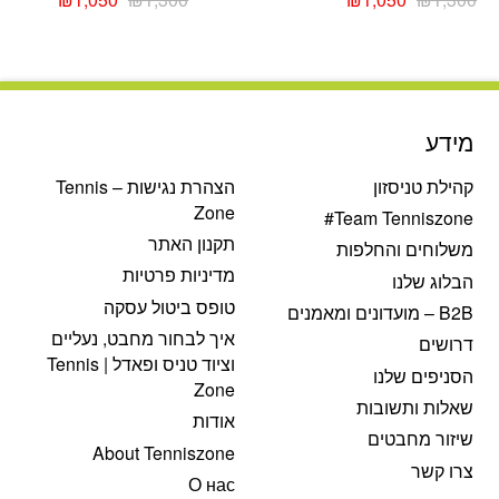
המקורי
הנוכחי
המקורי
הנוכחי
היה:
הוא:
היה:
הוא:
₪1,050.
₪1,300.
₪1,050.
₪1,300.
מידע
קהילת טניסזון
הצהרת נגישות – Tennis
Zone
Team Tenniszone#
תקנון האתר
משלוחים והחלפות
מדיניות פרטיות
הבלוג שלנו
טופס ביטול עסקה
B2B – מועדונים ומאמנים
איך לבחור מחבט, נעליים
דרושים
וציוד טניס ופאדל | Tennis
הסניפים שלנו
Zone
שאלות ותשובות
אודות
שיזור מחבטים
About Tenniszone
צרו קשר
О нас