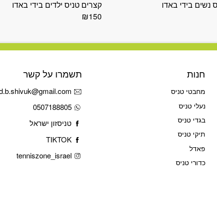
 נשים בידי באדו
קצרים טניס ילדים בידי באדו
₪
150
חנות
תשמרו על קשר
d.b.shivuk@gmail.com
מחבטי טניס
נעלי טניס
0507188805
בגדי טניס
טניסזון ישראל
תיקי טניס
TIKTOK
פאדל
tenniszone_israel
כדורי טניס