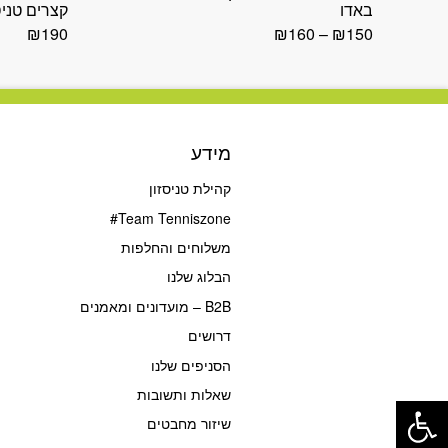
באדו
קצרים טניס
₪
190
₪
160
–
₪
150
מידע
קהילת טניסזון
Team Tenniszone#
משלוחים והחלפות
הבלוג שלנו
B2B – מועדונים ומאמנים
דרושים
הסניפים שלנו
פתח סרגל נגישות
שאלות ותשובות
שיזור מחבטים