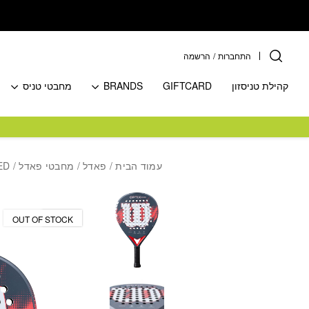
בחזרה למעלה
Skip to Content
התחברות
/
הרשמה
קהילת טניסזון
GIFTCARD
BRANDS
מחבטי טניס
עמוד הבית
/
פאדל
/
מחבטי פאדל
/ WILSON PADEL OPTIX V2 POWER RED מחבט פאדל וילסון
מבצע!
OUT OF STOCK