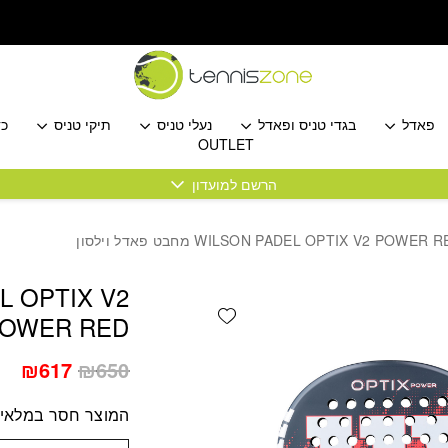
פאדל
בגדי טניס ופאדל
נעלי טניס
תיקי טניס
כד
OUTLET
הרשם למועדון
L OPTIX V2
Add wishlist
POWER RED מחבט פאדל ויל
המחיר
המ
₪
617
₪
650
המקורי
הנו
המוצר חסר במלאי! 
היה:
הוא
17.
₪650.