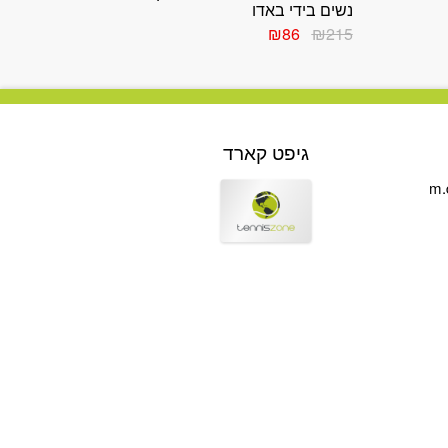
נשים בידי באדו
המחיר
המחיר
₪
86
₪
215
המקורי
הנוכחי
היה:
הוא:
₪86.
₪215.
גיפט קארד
m.