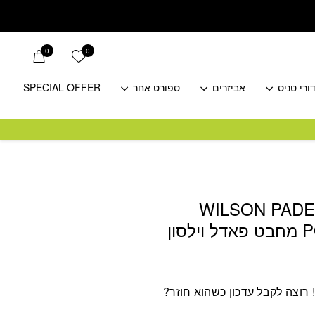
0
0
הרשימה שלי
ורי טניס
אביזרים
ספורט אחר
SPECIAL OFFER
WILSON PADE
סון
חיר
כחי
רוצה לקבל עדכון כשהוא חוזר?
:
₪6