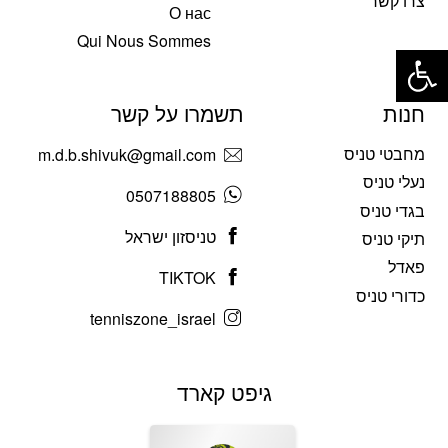
צרו קשר
О нас
פתח סרגל נגישות
Qui Nous Sommes
חנות
תשמרו על קשר
מחבטי טניס
m.d.b.shivuk@gmail.com
נעלי טניס
0507188805
בגדי טניס
טניסזון ישראל
תיקי טניס
פאדל
TIKTOK
כדורי טניס
tenniszone_israel
גיפט קארד