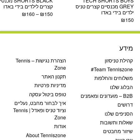
TECH SHORTS BOYS
SHORTS BLACK 
GREY מכנסיים קצרים טניס
קצרים לילדים בידי באדו
ילדים בידי באדו
₪
160
–
₪
150
₪
150
מידע
קהילת טניסזון
הצהרת נגישות – Tennis
Zone
Team Tenniszone#
תקנון האתר
משלוחים והחלפות
מדיניות פרטיות
הבלוג שלנו
טופס ביטול עסקה
B2B – מועדונים ומאמנים
איך לבחור מחבט, נעליים
דרושים
וציוד טניס ופאדל | Tennis
הסניפים שלנו
Zone
שאלות ותשובות
אודות
שיזור מחבטים
About Tenniszone