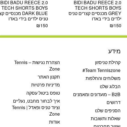
BIDI BADU REECE 2.0
BIDI BADU REECE 2.0
TECH SHORTS BOYS
TECH SHORTS BOYS
GREY מכנסיים קצרים טניס
DARK BLUE מכנסיים 
ילדים בידי באדו
טניס ילדים בידי באדו
₪
150
₪
150
מידע
קהילת טניסזון
הצהרת נגישות – Tennis
Zone
Team Tenniszone#
תקנון האתר
משלוחים והחלפות
מדיניות פרטיות
הבלוג שלנו
טופס ביטול עסקה
B2B – מועדונים ומאמנים
איך לבחור מחבט, נעליים
דרושים
וציוד טניס ופאדל | Tennis
הסניפים שלנו
Zone
שאלות ותשובות
אודות
שיזור מחבטים