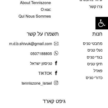
About Tenniszone
צרו קשר
О нас
פתח סרגל נגישות
Qui Nous Sommes
חנות
תשמרו על קשר
מחבטי טניס
m.d.b.shivuk@gmail.com
נעלי טניס
0507188805
בגדי טניס
טניסזון ישראל
תיקי טניס
פאדל
TIKTOK
כדורי טניס
tenniszone_israel
גיפט קארד