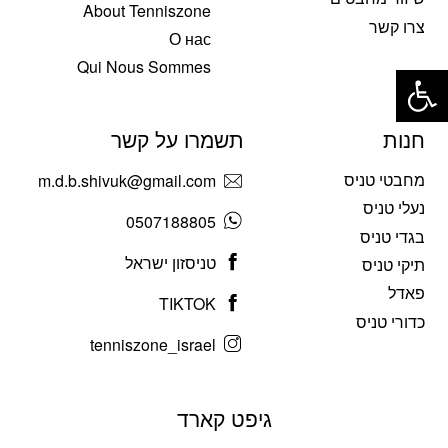
About Tenniszone
צרו קשר
О нас
פתח סרגל נגישות
Qui Nous Sommes
חנות
תשמרו על קשר
מחבטי טניס
m.d.b.shivuk@gmail.com
נעלי טניס
0507188805
בגדי טניס
טניסזון ישראל
תיקי טניס
פאדל
TIKTOK
כדורי טניס
tenniszone_israel
גיפט קארד