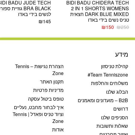
BIDI BADU JUDE TECH
BIDI BADU CHIDERA TECH
2 IN 1 SHORTS WOMENS
BRA BLACK גוזיית ספו
DARK BLUE MIXED חצאית
לנשים בידי באדו
טניס נשים בידי באדו
₪
145
המחיר
המחיר
₪
150
₪
250
המקורי
הנוכחי
היה:
הוא:
₪150.
₪250.
מידע
קהילת טניסזון
הצהרת נגישות – Tennis
Zone
Team Tenniszone#
תקנון האתר
משלוחים והחלפות
מדיניות פרטיות
הבלוג שלנו
טופס ביטול עסקה
B2B – מועדונים ומאמנים
איך לבחור מחבט, נעליים
דרושים
וציוד טניס ופאדל | Tennis
הסניפים שלנו
Zone
שאלות ותשובות
אודות
שיזור מחבטים