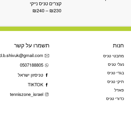
קצרים טניס נייקי
₪
240
–
₪
230
חנות
תשמרו על קשר
d.b.shivuk@gmail.com
מחבטי טניס
נעלי טניס
0507188805
בגדי טניס
טניסזון ישראל
תיקי טניס
TIKTOK
פאדל
tenniszone_israel
כדורי טניס