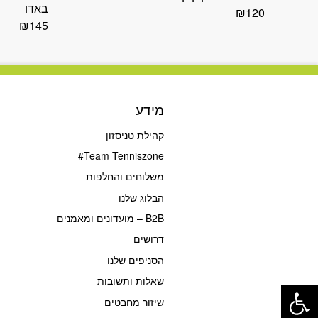
באדו
₪
120
₪
145
מידע
קהילת טניסזון
Team Tenniszone#
משלוחים והחלפות
הבלוג שלנו
B2B – מועדונים ומאמנים
דרושים
הסניפים שלנו
פתח סרגל נגישות
שאלות ותשובות
שיזור מחבטים