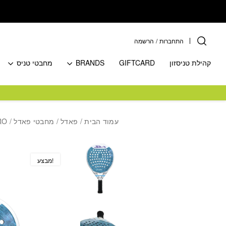
בחזרה למעלה
Skip to Content
התחברות
/
הרשמה
קהילת טניסזון
GIFTCARD
BRANDS
מחבטי טניס
עמוד הבית
/
פאדל
/
מחבטי פאדל
/ SIUX PADEL VALKIRIA PRO מחבט פאדל סיוקס
מבצע!