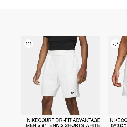
Add wishlist
Add wishlist
NIKECOURT DRI-FIT ADVANTAGE
NIKECO
INCH SHORT MENS WHIT מכנסיים
MEN’S 9” TENNIS SHORTS WHITE