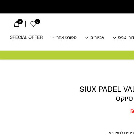
0
0
הרשימה שלי
ורי טניס
אביזרים
ספורט אחר
SPECIAL OFFER
SIUX PADEL VA
יוקס
המחיר
הנוכחי
הוא:
₪1,251.
₪
יפים לחצו כאן