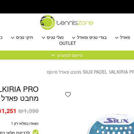
פאדל
בגדי טניס ופאדל
נעלי טניס
תיקי טניס
כד
OUTLET
הרשם למועדון
LKIRIA PRO
Add wishlist
מחבט פאדל ס
המחיר
₪
1,251
₪
1,390
המקורי
נשארו במלאי רק 1
היה:
1,390.
לבדיקת מלאי בסנ