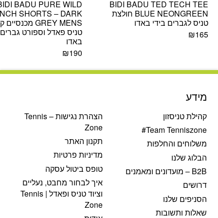
BIDI BADU PURE WILD
BIDI BADU TED TECH TEE
BLUE NEONGREEN חולצת
INCH SHORTS – DARK
טניס לגברים בידי באדו
GREY MENS מכנסיי
טניס פאדל וספורט גברים 
₪
165
באדו
₪
190
מידע
קהילת טניסזון
הצהרת נגישות – Tennis
Zone
Team Tenniszone#
תקנון האתר
משלוחים והחלפות
מדיניות פרטיות
הבלוג שלנו
טופס ביטול עסקה
B2B – מועדונים ומאמנים
איך לבחור מחבט, נעליים
דרושים
וציוד טניס ופאדל | Tennis
הסניפים שלנו
Zone
שאלות ותשובות