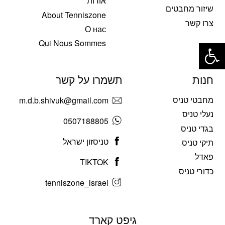
אודות
שיזור מחבטים
About Tenniszone
צרו קשר
О нас
פתח סרגל נגישות
Qui Nous Sommes
חנות
תשמרו על קשר
מחבטי טניס
m.d.b.shivuk@gmail.com
נעלי טניס
0507188805
בגדי טניס
טניסזון ישראל
תיקי טניס
פאדל
TIKTOK
כדורי טניס
tenniszone_israel
גיפט קארד