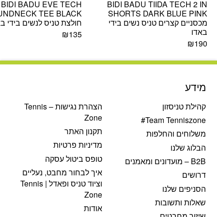
BIDI BADU EVE TECH
BIDI BADU TIIDA TECH 2 IN
UNDNECK TEE BLACK
SHORTS DARK BLUE PINK
מכסניים קצרים טניס נשים בידי
חולצת טניס לנשים בידי בא
באדו
₪
135
₪
190
מידע
קהילת טניסזון
הצהרת נגישות – Tennis
Zone
Team Tenniszone#
תקנון האתר
משלוחים והחלפות
מדיניות פרטיות
הבלוג שלנו
טופס ביטול עסקה
B2B – מועדונים ומאמנים
איך לבחור מחבט, נעליים
דרושים
וציוד טניס ופאדל | Tennis
הסניפים שלנו
Zone
שאלות ותשובות
אודות
שיזור מחבטים