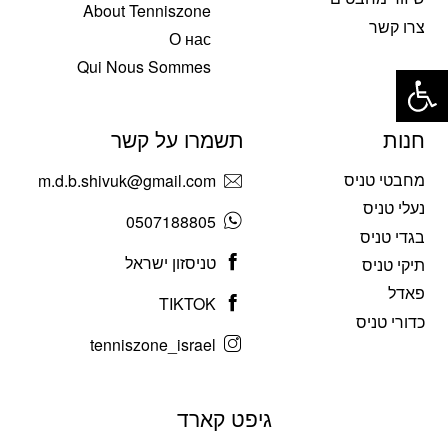
About Tenniszone
צרו קשר
О нас
פתח סרגל נגישות
Qui Nous Sommes
חנות
תשמרו על קשר
מחבטי טניס
m.d.b.shivuk@gmail.com
נעלי טניס
0507188805
בגדי טניס
טניסזון ישראל
תיקי טניס
פאדל
TIKTOK
כדורי טניס
tenniszone_israel
גיפט קארד