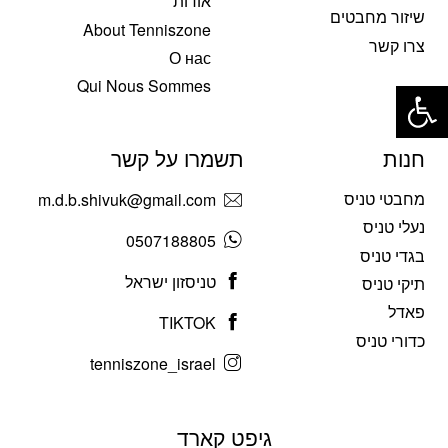
אודות
שיזור מחבטים
About Tenniszone
צרו קשר
О нас
פתח סרגל נגישות
Qui Nous Sommes
חנות
תשמרו על קשר
מחבטי טניס
m.d.b.shivuk@gmail.com
נעלי טניס
0507188805
בגדי טניס
טניסזון ישראל
תיקי טניס
פאדל
TIKTOK
כדורי טניס
tenniszone_israel
גיפט קארד