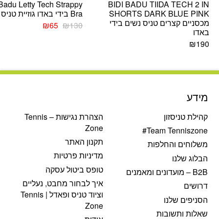
 Badu Letty Tech Strappy
BIDI BADU TIIDA TECH 2 IN
SHORTS DARK BLUE PINK
Bra בידי באדו גוזיית טניס נשים
מכסניים קצרים טניס נשים בידי
המחיר
המחיר
₪
65
₪
130
באדו
המקורי
הנוכחי
היה:
הוא:
₪
190
₪65.
₪130.
מידע
קהילת טניסזון
הצהרת נגישות – Tennis
Zone
Team Tenniszone#
תקנון האתר
משלוחים והחלפות
מדיניות פרטיות
הבלוג שלנו
טופס ביטול עסקה
B2B – מועדונים ומאמנים
איך לבחור מחבט, נעליים
דרושים
וציוד טניס ופאדל | Tennis
הסניפים שלנו
Zone
שאלות ותשובות