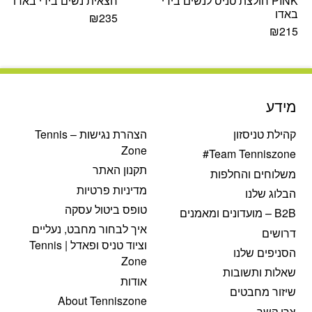
PINK חולצת טניס לנשים בידי
חצאית נשים בידי באדו
באדו
₪
235
₪
215
מידע
קהילת טניסזון
הצהרת נגישות – Tennis
Zone
Team Tenniszone#
תקנון האתר
משלוחים והחלפות
מדיניות פרטיות
הבלוג שלנו
טופס ביטול עסקה
B2B – מועדונים ומאמנים
איך לבחור מחבט, נעליים
דרושים
וציוד טניס ופאדל | Tennis
הסניפים שלנו
Zone
שאלות ותשובות
אודות
שיזור מחבטים
About Tenniszone
צרו קשר