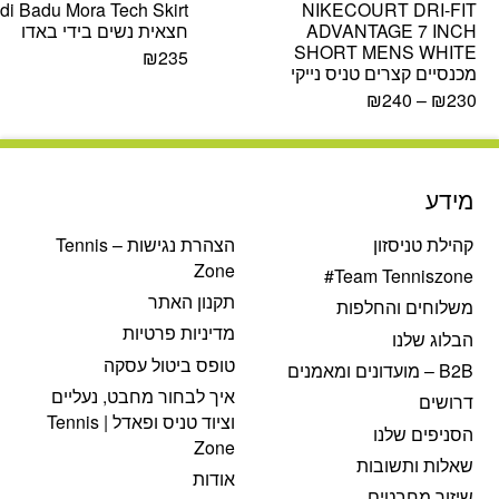
di Badu Mora Tech Skirt
NIKECOURT DRI-FIT
ADVANTAGE 7 INCH
חצאית נשים בידי באדו
SHORT MENS WHITE
₪
235
מכנסיים קצרים טניס נייקי
₪
240
–
₪
230
מידע
קהילת טניסזון
הצהרת נגישות – Tennis
Zone
Team Tenniszone#
תקנון האתר
משלוחים והחלפות
מדיניות פרטיות
הבלוג שלנו
טופס ביטול עסקה
B2B – מועדונים ומאמנים
איך לבחור מחבט, נעליים
דרושים
וציוד טניס ופאדל | Tennis
הסניפים שלנו
Zone
שאלות ותשובות
אודות
שיזור מחבטים