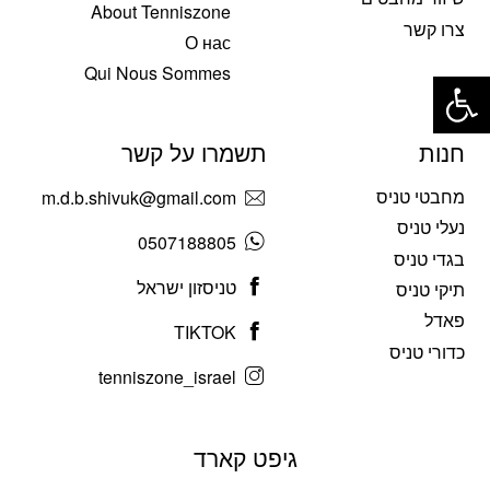
About Tenniszone
צרו קשר
О нас
פתח סרגל נגישות
Qui Nous Sommes
חנות
תשמרו על קשר
מחבטי טניס
m.d.b.shivuk@gmail.com
נעלי טניס
0507188805
בגדי טניס
טניסזון ישראל
תיקי טניס
פאדל
TIKTOK
כדורי טניס
tenniszone_israel
גיפט קארד