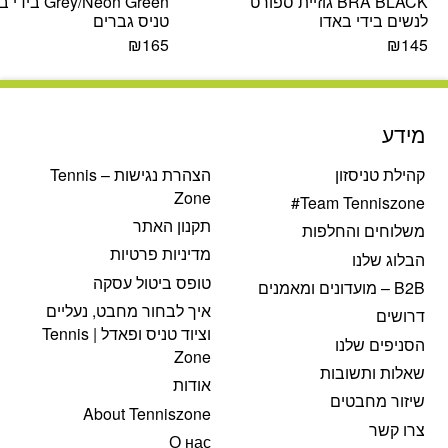
BRA BLACK גוזיית ספורט
Grey/Neon Green
לנשים בידי באדו
טניס גברים
₪
165
₪
145
מידע
קהילת טניסזון
הצהרת נגישות – Tennis
Zone
Team Tenniszone#
תקנון האתר
משלוחים והחלפות
מדיניות פרטיות
הבלוג שלנו
טופס ביטול עסקה
B2B – מועדונים ומאמנים
איך לבחור מחבט, נעליים
דרושים
וציוד טניס ופאדל | Tennis
הסניפים שלנו
Zone
שאלות ותשובות
אודות
שיזור מחבטים
About Tenniszone
צרו קשר
О нас