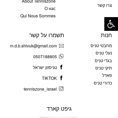
About Tenniszone
צרו קשר
О нас
פתח סרגל נגישות
Qui Nous Sommes
חנות
תשמרו על קשר
מחבטי טניס
m.d.b.shivuk@gmail.com
נעלי טניס
0507188805
בגדי טניס
טניסזון ישראל
תיקי טניס
פאדל
TIKTOK
כדורי טניס
tenniszone_israel
גיפט קארד