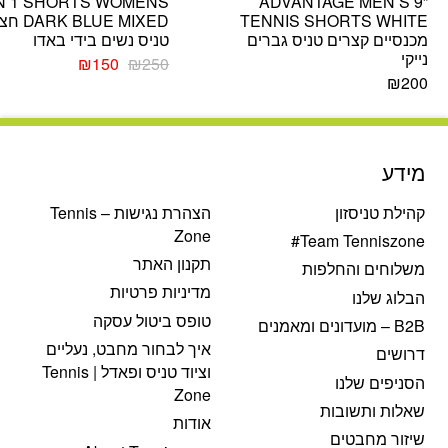
IN 1 SHORTS WOMENS
ADVANTAGE MEN’S 9”
TENNIS SHORTS WHITE
BLUE MIXED
מכנסיים קצרים טניס גברים
טניס נשים בידי באדו
נייקי
המחיר
המחיר
₪
150
₪
250
המקורי
הנוכחי
₪
200
היה:
הוא:
₪150.
₪250.
מידע
קהילת טניסזון
הצהרת נגישות – Tennis
Zone
Team Tenniszone#
תקנון האתר
משלוחים והחלפות
מדיניות פרטיות
הבלוג שלנו
טופס ביטול עסקה
B2B – מועדונים ומאמנים
איך לבחור מחבט, נעליים
דרושים
וציוד טניס ופאדל | Tennis
הסניפים שלנו
Zone
שאלות ותשובות
אודות
שיזור מחבטים