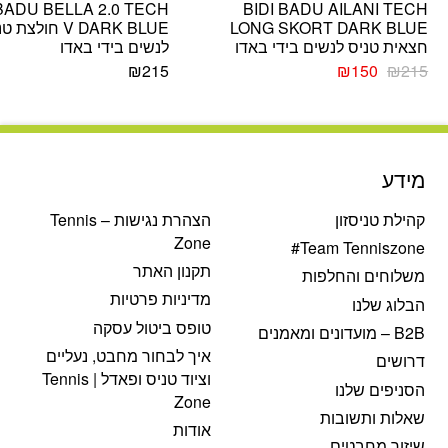
 BADU BELLA 2.0 TECH
BIDI BADU AILANI TECH
LONG SKORT DARK BLUE
V DARK BLUE חולצת
חצאית טניס לנשים בידי באדו
לנשים בידי באדו
המחיר
המחיר
₪
215
₪
150
₪
215
המקורי
הנוכחי
היה:
הוא:
₪150.
₪215.
מידע
קהילת טניסזון
הצהרת נגישות – Tennis
Zone
Team Tenniszone#
תקנון האתר
משלוחים והחלפות
מדיניות פרטיות
הבלוג שלנו
טופס ביטול עסקה
B2B – מועדונים ומאמנים
איך לבחור מחבט, נעליים
דרושים
וציוד טניס ופאדל | Tennis
הסניפים שלנו
Zone
שאלות ותשובות
אודות
שיזור מחבטים