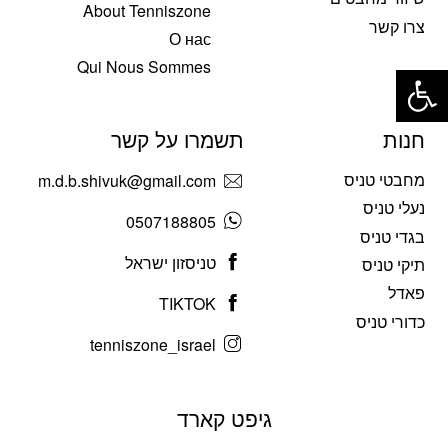
About Tenniszone
צרו קשר
О нас
פתח סרגל נגישות
Qui Nous Sommes
חנות
תשמרו על קשר
מחבטי טניס
m.d.b.shivuk@gmail.com
נעלי טניס
0507188805
בגדי טניס
טניסזון ישראל
תיקי טניס
פאדל
TIKTOK
כדורי טניס
tenniszone_israel
גיפט קארד