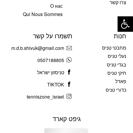
צרו קשר
О нас
פתח סרגל נגישות
Qui Nous Sommes
חנות
תשמרו על קשר
מחבטי טניס
m.d.b.shivuk@gmail.com
נעלי טניס
0507188805
בגדי טניס
טניסזון ישראל
תיקי טניס
פאדל
TIKTOK
כדורי טניס
tenniszone_israel
גיפט קארד