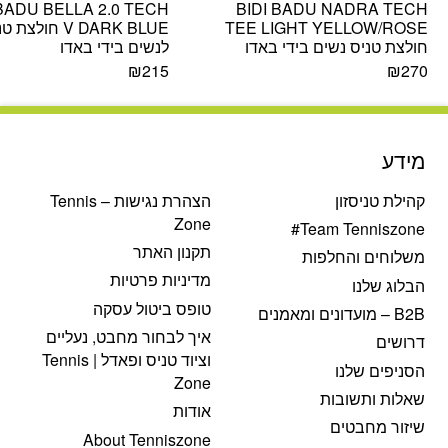
 BADU BELLA 2.0 TECH
BIDI BADU NADRA TECH
TEE LIGHT YELLOW/ROSE
V DARK BLUE חולצת
חולצת טניס נשים בידי באדו
לנשים בידי באדו
₪
215
₪
270
מידע
קהילת טניסזון
הצהרת נגישות – Tennis
Zone
Team Tenniszone#
תקנון האתר
משלוחים והחלפות
מדיניות פרטיות
הבלוג שלנו
טופס ביטול עסקה
B2B – מועדונים ומאמנים
איך לבחור מחבט, נעליים
דרושים
וציוד טניס ופאדל | Tennis
הסניפים שלנו
Zone
שאלות ותשובות
אודות
שיזור מחבטים
About Tenniszone