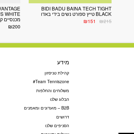
DVANTAGE
BIDI BADU BAINA TECH TIGHT
BLACK טייץ ספורט נשים בידי באדו
TS WHITE
מכנסיים קצ
המחיר
המחיר
₪
151
₪
215
המקורי
הנוכחי
₪
200
היה:
הוא:
₪151.
₪215.
מידע
קהילת טניסזון
Team Tenniszone#
משלוחים והחלפות
הבלוג שלנו
B2B – מועדונים ומאמנים
דרושים
הסניפים שלנו
פתח סרגל נגישות