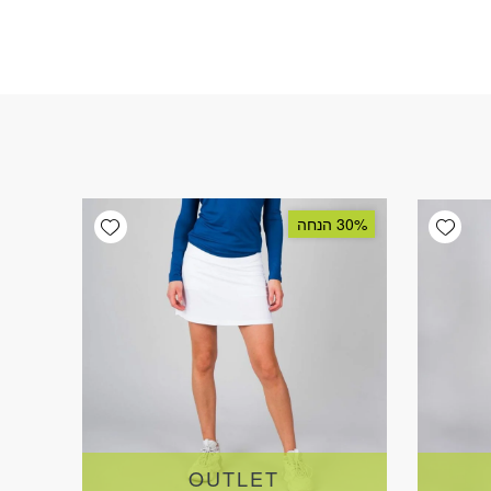
Add wishlist
Add wishlist
30% הנחה
OUTLET