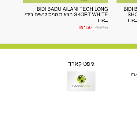
BIDI BADU AILANI TECH LONG
BIDI 
SH
SKORT WHITE חצאית טניס לנשים בידי
באדו
המחיר
המחיר
₪
150
₪
215
המקורי
הנוכחי
היה:
הוא:
₪150.
₪215.
גיפט קארד
m.