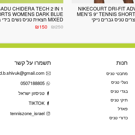
BADU CHIDERA TECH 2 IN 1
NIKECOURT DRI-FIT A
ORTS WOMENS DARK BLUE
MEN’S 9” TENNIS SHOR
רים טניס גברים נייקי
MIXED חצאית טניס נשים בידי באדו
המחיר
המחיר
₪
150
₪
250
המקורי
הנוכחי
היה:
הוא:
₪150.
₪250.
חנות
תשמרו על קשר
d.b.shivuk@gmail.com
מחבטי טניס
נעלי טניס
0507188805
בגדי טניס
טניסזון ישראל
תיקי טניס
TIKTOK
פאדל
tenniszone_israel
כדורי טניס