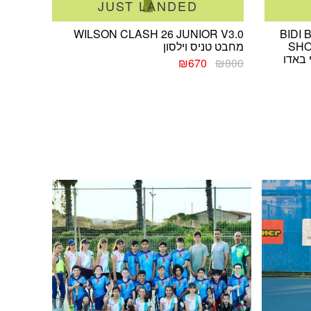
JUST LANDED
WILSON CLASH 26 JUNIOR V3.0
BIDI 
SHO
מחבט טניס וילסון
 באדו
המחיר
המחיר
₪
670
₪
800
המקורי
הנוכחי
היה:
הוא:
₪670.
₪800.