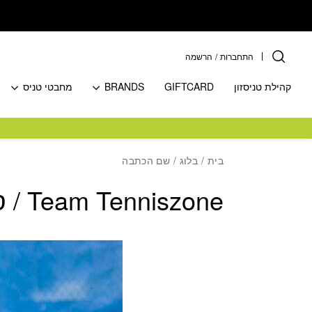
בחזרה למעלה
Skip to Content
התחברות
/
הרשמה
קהילת טניסזון
GIFTCARD
BRANDS
מחבטי טניס
בית
/
בלוג
/ שם הכתבה
Team Tenniszone / סרגיי ליסוב- Sergei Lysov