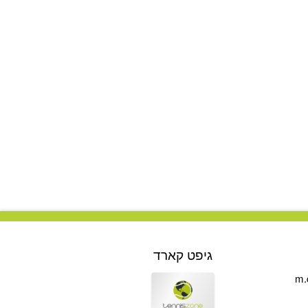
גיפט קארד
m.