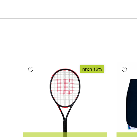
Add wishlist
Add wishlist
16% הנחה