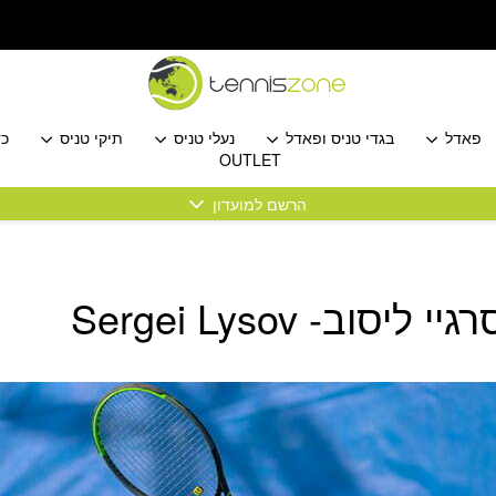
פאדל
בגדי טניס ופאדל
נעלי טניס
תיקי טניס
כד
OUTLET
הרשם למועדון