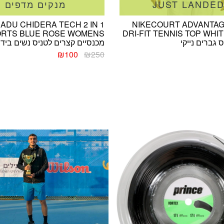
JUST LANDE
מנקים מדפים
BADU CHIDERA TECH 2 IN 1
NIKECOURT ADVANTAG
RTS BLUE ROSE WOMENS
DRI-FIT TENNIS TOP WHI
 גברים נייקי
מכנסיים קצרים לטניס נשים בידי
המחיר
המחיר
₪
100
₪
250
המקורי
הנוכחי
היה:
הוא:
₪100.
₪250.