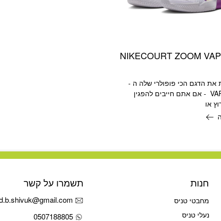
NIKECOURT ZOOM VA
 את הדגם הכי פופולרי שלה ה -
VAPOR PRO 2 - אם אתם חייבים להפגין
וץ או
חנות
תשמרו על קשר
d.b.shivuk@gmail.com
מחבטי טניס
נעלי טניס
0507188805