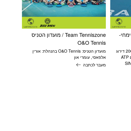
ראל קימחי-
Team Tenniszone / מועדון הטניס
O&O Tennis
שם שחקן: אוראל קמחי שנת לידה: 2003 דירוג
מועדון הטניס: O&O Tennis בהנהלת: אורין
(17/12/2022): מקום 6 לאומית גברים ATP
אלפאסי, עומרי און
SI
מעבר לכתבה