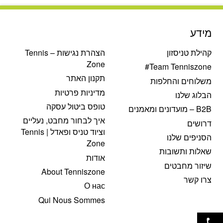
₪70.
₪80.
₪513.
₪540.
מידע
קהילת טניסזון
הצהרת נגישות – Tennis
Zone
Team Tenniszone#
תקנון האתר
משלוחים והחלפות
מדיניות פרטיות
הבלוג שלנו
טופס ביטול עסקה
B2B – מועדונים ומאמנים
איך לבחור מחבט, נעליים
דרושים
וציוד טניס ופאדל | Tennis
הסניפים שלנו
Zone
שאלות ותשובות
אודות
שיזור מחבטים
About Tenniszone
צרו קשר
О нас
Qui Nous Sommes
פתח סרגל נגישות