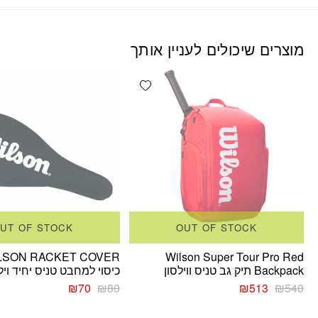
מוצרים שיכולים לעניין אותך
Add wishlist
UT OF STOCK
OUT OF STOCK
LSON RACKET COVER
Wilson Super Tour Pro Red
Backpack תיק גב טניס ווילסון
כיסוי למחבט טניס יחיד ויל
המחיר
המחיר
המחיר
המחיר
₪
70
₪
80
₪
513
₪
540
המקורי
הנוכחי
המקורי
הנוכחי
היה:
הוא:
היה:
הוא: