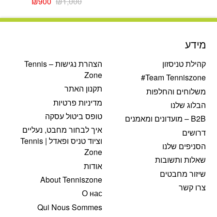
המחיר
המחיר
₪
900
₪
1,000
המקורי
הנוכחי
היה:
הוא:
₪900.
₪1,000.
מידע
קהילת טניסזון
הצהרת נגישות – Tennis
Zone
Team Tenniszone#
תקנון האתר
משלוחים והחלפות
מדיניות פרטיות
הבלוג שלנו
טופס ביטול עסקה
B2B – מועדונים ומאמנים
איך לבחור מחבט, נעליים
דרושים
וציוד טניס ופאדל | Tennis
הסניפים שלנו
Zone
שאלות ותשובות
אודות
שיזור מחבטים
About Tenniszone
צרו קשר
О нас
Qui Nous Sommes
פתח סרגל נגישות