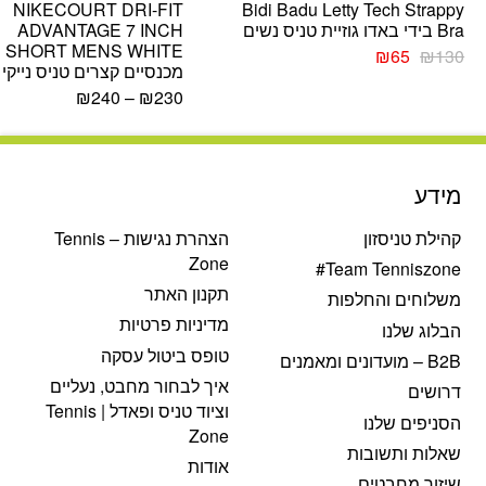
NIKECOURT DRI-FIT
Bidi Badu Letty Tech Strappy
Bra בידי באדו גוזיית טניס נשים
ADVANTAGE 7 INCH
SHORT MENS WHITE
המחיר
המחיר
₪
65
₪
130
מכנסיים קצרים טניס נייקי
המקורי
הנוכחי
היה:
הוא:
₪
240
–
₪
230
₪65.
₪130.
מידע
קהילת טניסזון
הצהרת נגישות – Tennis
Zone
Team Tenniszone#
תקנון האתר
משלוחים והחלפות
מדיניות פרטיות
הבלוג שלנו
טופס ביטול עסקה
B2B – מועדונים ומאמנים
איך לבחור מחבט, נעליים
דרושים
וציוד טניס ופאדל | Tennis
הסניפים שלנו
Zone
שאלות ותשובות
אודות
שיזור מחבטים