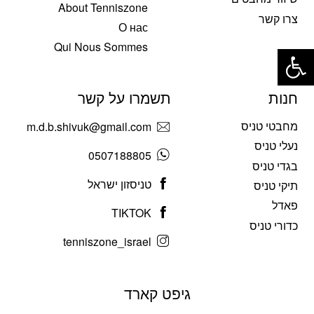
About Tenniszone
צרו קשר
О нас
פתח סרגל נגישות
Qui Nous Sommes
חנות
תשמרו על קשר
מחבטי טניס
m.d.b.shivuk@gmail.com
נעלי טניס
0507188805
בגדי טניס
טניסזון ישראל
תיקי טניס
פאדל
TIKTOK
כדורי טניס
tenniszone_israel
גיפט קארד