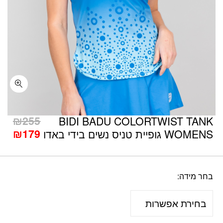
כמות BIDI BADU COLORTWIST TANK WOMENS גופיית טניס נשים בידי באדו
המח
₪
255
BIDI BADU COLORTWIST TANK
המח
המק
₪
179
WOMENS גופיית טניס נשים בידי באדו
היה
הנו
הוא
55.
79.
בחר מידה