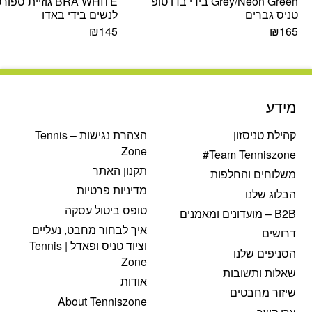
Grey/Neon Green בידי בדו טופ
BRA WHITE גוזיית ספור
טניס גברים
לנשים בידי באדו
₪
145
₪
165
מידע
קהילת טניסזון
הצהרת נגישות – Tennis
Zone
Team Tenniszone#
תקנון האתר
משלוחים והחלפות
מדיניות פרטיות
הבלוג שלנו
טופס ביטול עסקה
B2B – מועדונים ומאמנים
איך לבחור מחבט, נעליים
דרושים
וציוד טניס ופאדל | Tennis
הסניפים שלנו
Zone
שאלות ותשובות
אודות
שיזור מחבטים
About Tenniszone