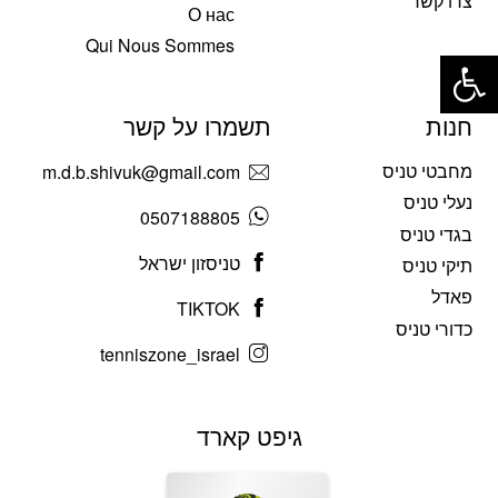
צרו קשר
О нас
פתח סרגל נגישות
Qui Nous Sommes
חנות
תשמרו על קשר
מחבטי טניס
m.d.b.shivuk@gmail.com
נעלי טניס
0507188805
בגדי טניס
טניסזון ישראל
תיקי טניס
פאדל
TIKTOK
כדורי טניס
tenniszone_israel
גיפט קארד