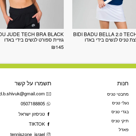
ADU JUDE TECH BRA BLACK
BIDI BADU BELLA 2.0 TEC
גוזיית ספורט לנשים בידי באדו
₪
145
חנות
תשמרו על קשר
d.b.shivuk@gmail.com
מחבטי טניס
נעלי טניס
0507188805
בגדי טניס
טניסזון ישראל
תיקי טניס
TIKTOK
פאדל
tenniszone_israel