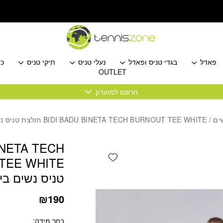
כמות BIDI BADU BINETA TECH BURNOUT TEE WHITE חולצת טניס נשים בידי באדו
פאדל
בגדי טניס ופאדל
נעלי טניס
תיקי טניס
כד
OUTLET
הרשם למועדון
ים
/ BIDI BADU BINETA TECH BURNOUT TEE WHITE חולצת טניס נשים בידי באדו
INETA TECH
Add wishlist
טניס נשים ביד
₪
190
בחר מידה