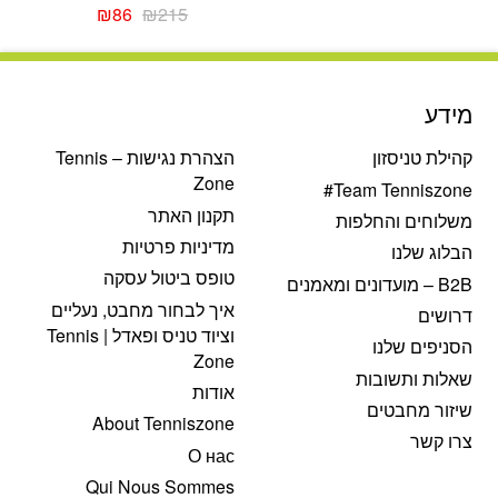
המחיר
המחיר
₪
86
₪
215
המקורי
הנוכחי
היה:
הוא:
₪86.
₪215.
מידע
קהילת טניסזון
הצהרת נגישות – Tennis
Zone
Team Tenniszone#
תקנון האתר
משלוחים והחלפות
מדיניות פרטיות
הבלוג שלנו
טופס ביטול עסקה
B2B – מועדונים ומאמנים
איך לבחור מחבט, נעליים
דרושים
וציוד טניס ופאדל | Tennis
הסניפים שלנו
Zone
שאלות ותשובות
אודות
שיזור מחבטים
About Tenniszone
צרו קשר
О нас
Qui Nous Sommes