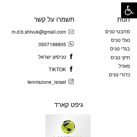
פתח סרגל נגישות
חנות
תשמרו על קשר
מחבטי טניס
m.d.b.shivuk@gmail.com
נעלי טניס
0507188805
בגדי טניס
טניסזון ישראל
תיקי טניס
פאדל
TIKTOK
כדורי טניס
tenniszone_israel
גיפט קארד