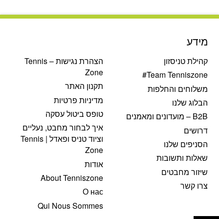
מידע
קהילת טניסזון
הצהרת נגישות – Tennis
Zone
Team Tenniszone#
תקנון האתר
משלוחים והחלפות
מדיניות פרטיות
הבלוג שלנו
טופס ביטול עסקה
B2B – מועדונים ומאמנים
איך לבחור מחבט, נעליים
דרושים
וציוד טניס ופאדל | Tennis
הסניפים שלנו
Zone
שאלות ותשובות
אודות
שיזור מחבטים
About Tenniszone
צרו קשר
О нас
Qui Nous Sommes
פתח סרגל נגישות