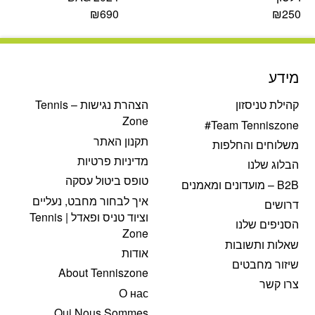
₪
690
₪
250
מידע
קהילת טניסזון
הצהרת נגישות – Tennis
Zone
Team Tenniszone#
תקנון האתר
משלוחים והחלפות
מדיניות פרטיות
הבלוג שלנו
טופס ביטול עסקה
B2B – מועדונים ומאמנים
איך לבחור מחבט, נעליים
דרושים
וציוד טניס ופאדל | Tennis
הסניפים שלנו
Zone
שאלות ותשובות
אודות
שיזור מחבטים
About Tenniszone
צרו קשר
О нас
Qui Nous Sommes