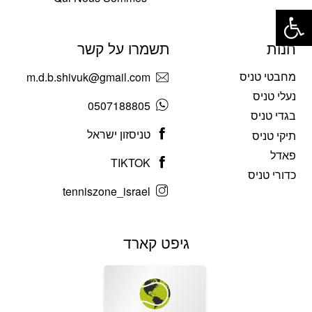
פתח סרגל נגישות
חנות
תשמרו על קשר
מחבטי טניס
m.d.b.shivuk@gmail.com
נעלי טניס
0507188805
בגדי טניס
טניסזון ישראל
תיקי טניס
פאדל
TIKTOK
כדורי טניס
tenniszone_israel
גיפט קארד