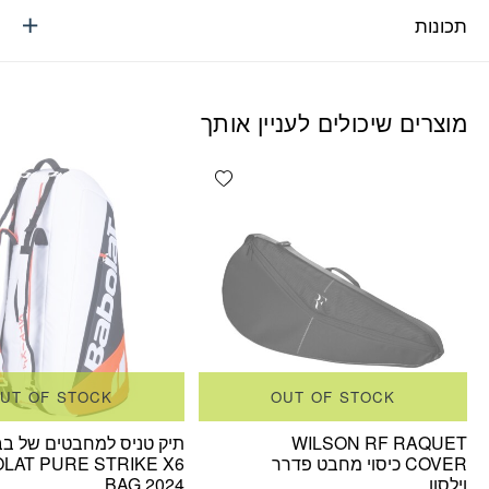
תכונות
מוצרים שיכולים לעניין אותך
Add wishlist
UT OF STOCK
OUT OF STOCK
WILSON RF RAQUET
תיק טניס למחבטים של בב
COVER כיסוי מחבט פדרר
LAT PURE STRIKE X6
וילסון
BAG 2024