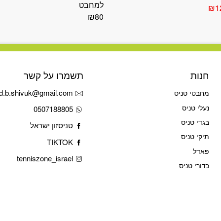
למחבט
יר
המחיר
₪
1
ורי
הנוכחי
₪
80
הוא:
₪126.
₪2
חנות
תשמרו על קשר
d.b.shivuk@gmail.com
מחבטי טניס
נעלי טניס
0507188805
בגדי טניס
טניסזון ישראל
תיקי טניס
TIKTOK
פאדל
tenniszone_israel
כדורי טניס