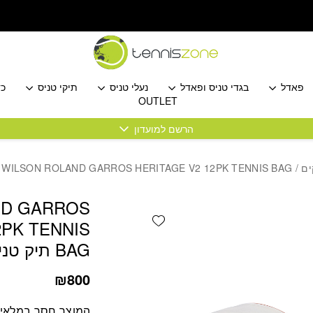
פאדל
בגדי טניס ופאדל
נעלי טניס
תיקי טניס
כד
OUTLET
הרשם למועדון
/ WILSON ROLAND GARROS HERITAGE V2 12PK TENNIS BAG תיק טניס למחבטים וילסון
ND GARROS
Add wishlist
2PK TENNIS
BAG תיק טניס למחבטים וילסון
₪
800
המוצר חסר במלאי! 