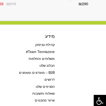
המח
26
₪
210
₪
290
המק
היה:
10.
מידע
קהילת טניסזון
Team Tenniszone#
משלוחים והחלפות
הבלוג שלנו
B2B – מועדונים ומאמנים
דרושים
הסניפים שלנו
פתח סרגל נגישות
שאלות ותשובות
שיזור מחבטים