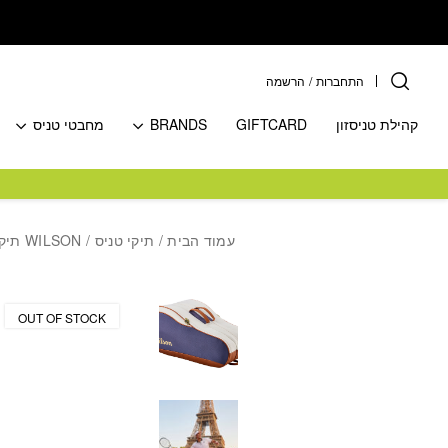
בחזרה למעלה
Skip to Content
התחברות
/
הרשמה
קהילת טניסזון
GIFTCARD
BRANDS
מחבטי טניס
עמוד הבית
/
תיקי טניס
/
WILSON תיקים
OUT OF STOCK