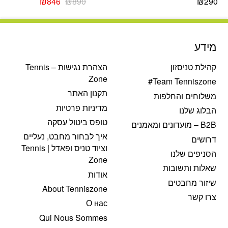
המחיר
המחיר
₪
846
₪
890
₪
290
המקורי
הנוכחי
היה:
הוא:
₪846.
₪890.
מידע
קהילת טניסזון
הצהרת נגישות – Tennis
Zone
Team Tenniszone#
תקנון האתר
משלוחים והחלפות
מדיניות פרטיות
הבלוג שלנו
טופס ביטול עסקה
B2B – מועדונים ומאמנים
איך לבחור מחבט, נעליים
דרושים
וציוד טניס ופאדל | Tennis
הסניפים שלנו
Zone
שאלות ותשובות
אודות
שיזור מחבטים
About Tenniszone
צרו קשר
О нас
Qui Nous Sommes
פתח סרגל נגישות