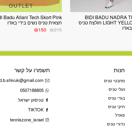
OUTLET
di Badu Ailani Tech Skort Pink
BIDI BADU NADRA 
LIGHT YELLOW/ROSE חולצת טניס
חצאית טניס נשים בידי באדו
באדו
המחיר
המחיר
₪
150
₪
215
המקורי
הנוכחי
היה:
הוא:
₪150.
₪215.
חנות
תשמרו על קשר
d.b.shivuk@gmail.com
מחבטי טניס
נעלי טניס
0507188805
בגדי טניס
טניסזון ישראל
תיקי טניס
TIKTOK
פאדל
tenniszone_israel
כדורי טניס