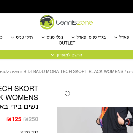
כמות BIDI BADU MORA TECH SKORT BLACK WOMENS חצאית לטניס נשים בידי באדו
פאדל
בגדי טניס ופאדל
נעלי טניס
תיקי טניס
כד
OUTLET
הרשם למועדון
ים
/ BIDI BADU MORA TECH SKORT BLACK WOMENS חצאית לטניס נשים בידי באדו
TECH SKORT
Add wishlist
נשים בידי באד
המחיר
המ
₪
125
₪
250
המקורי
הנו
בחר מידה