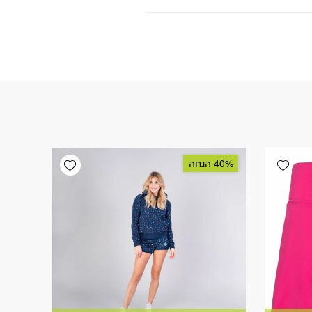
Add wishlist
Add wishlist
40% הנחה