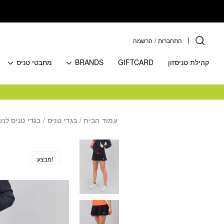
בחזרה למעלה
Skip to Content
התחברות
/
הרשמה
קהילת טניסזון
GIFTCARD
BRANDS
מחבטי טניס
עמוד הבית
/
בגדי טניס
/
בגדי טניס לנש
מבצע!