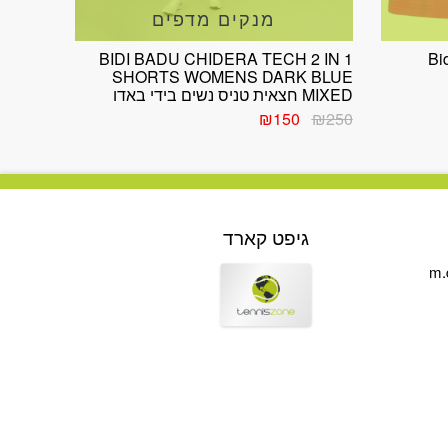
מנקים מדפים
BIDI BADU CHIDERA TECH 2 IN 1
Bi
SHORTS WOMENS DARK BLUE
MIXED חצאית טניס נשים בידי באדו
המחיר
המחיר
₪
150
₪
250
המקורי
הנוכחי
היה:
הוא:
₪150.
₪250.
גיפט קארד
m.