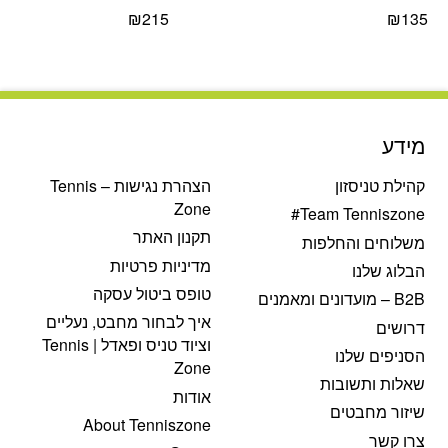
₪
215
₪
135
מידע
קהילת טניסזון
הצהרת נגישות – Tennis
Zone
Team Tenniszone#
תקנון האתר
משלוחים והחלפות
מדיניות פרטיות
הבלוג שלנו
טופס ביטול עסקה
B2B – מועדונים ומאמנים
איך לבחור מחבט, נעליים
דרושים
וציוד טניס ופאדל | Tennis
הסניפים שלנו
Zone
שאלות ותשובות
אודות
שיזור מחבטים
About Tenniszone
צרו קשר