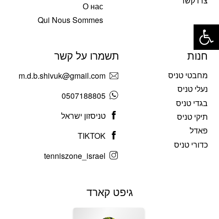
צרו קשר
О нас
פתח סרגל נגישות
Qui Nous Sommes
חנות
תשמרו על קשר
מחבטי טניס
m.d.b.shivuk@gmail.com
נעלי טניס
0507188805
בגדי טניס
טניסזון ישראל
תיקי טניס
פאדל
TIKTOK
כדורי טניס
tenniszone_israel
גיפט קארד