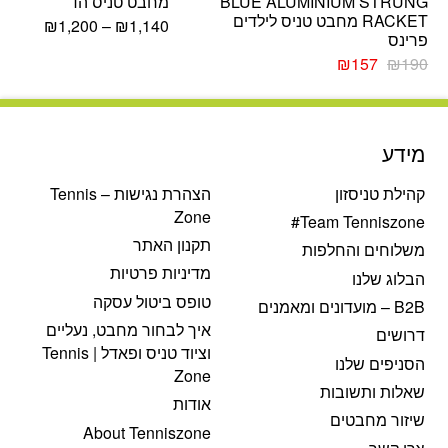
BLUE ALUMINIUM STRUNG
מחבט טניס הד
RACKET מחבט טניס לילדים
₪
1,200
–
₪
1,140
פרינס
המחיר
המחיר
₪
157
₪
190
המקורי
הנוכחי
היה:
הוא:
₪157.
₪190.
מידע
קהילת טניסזון
הצהרת נגישות – Tennis
Zone
Team Tenniszone#
תקנון האתר
משלוחים והחלפות
מדיניות פרטיות
הבלוג שלנו
טופס ביטול עסקה
B2B – מועדונים ומאמנים
איך לבחור מחבט, נעליים
דרושים
וציוד טניס ופאדל | Tennis
הסניפים שלנו
Zone
שאלות ותשובות
אודות
שיזור מחבטים
About Tenniszone