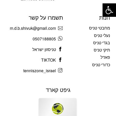
פתח סרגל נגישות
חנות
תשמרו על קשר
מחבטי טניס
m.d.b.shivuk@gmail.com
נעלי טניס
0507188805
בגדי טניס
טניסזון ישראל
תיקי טניס
פאדל
TIKTOK
כדורי טניס
tenniszone_israel
גיפט קארד