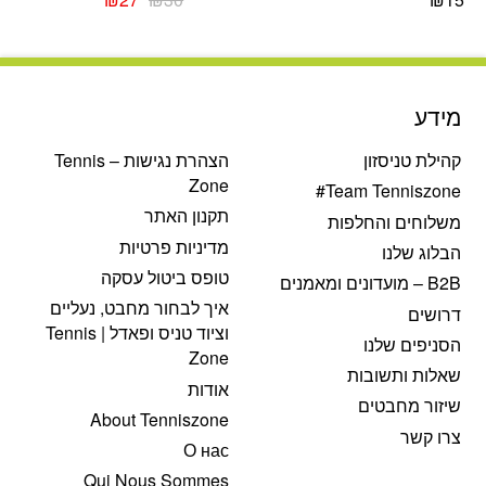
המקורי
הנוכחי
היה:
הוא:
₪27.
₪30.
מידע
קהילת טניסזון
הצהרת נגישות – Tennis
Zone
Team Tenniszone#
תקנון האתר
משלוחים והחלפות
מדיניות פרטיות
הבלוג שלנו
טופס ביטול עסקה
B2B – מועדונים ומאמנים
איך לבחור מחבט, נעליים
דרושים
וציוד טניס ופאדל | Tennis
הסניפים שלנו
Zone
שאלות ותשובות
אודות
שיזור מחבטים
About Tenniszone
צרו קשר
О нас
Qui Nous Sommes