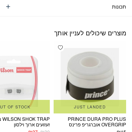
תכונות
מוצרים שיכולים לעניין אותך
Add wishlist
UT OF STOCK
JUST LANDED
PRINCE DURA PRO PLUS
 TRAP
OVERGRIP אוברגריפ פרינס
זעזועים ארוך וילסון
המחיר
המחיר
₪
27
₪
30
₪
15