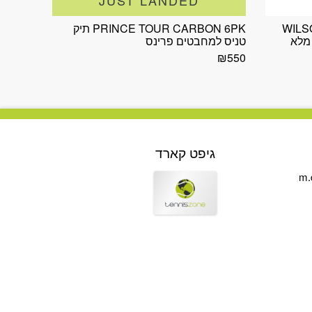
WILS
PRINCE TOUR CARBON 6PK תיק
RA כיסוי מלא
טניס למחבטים פרינס
₪
550
גיפט קארד
m.