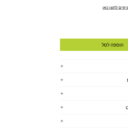
:
₪3
יפים לחצו כאן
הוספה לסל