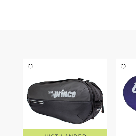
Add wishlist
Add wishlist
JUST LANDED