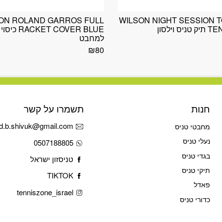
ON ROLAND GARROS FULL
WILSON NIGHT SESSION 
 וילסון
CKET COVER BLUE
למחבט
₪
80
חנות
תשמרו על קשר
d.b.shivuk@gmail.com
מחבטי טניס
נעלי טניס
0507188805
בגדי טניס
טניסזון ישראל
תיקי טניס
TIKTOK
פאדל
tenniszone_israel
כדורי טניס