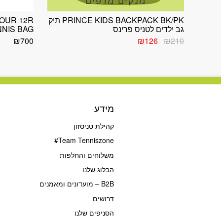
PRINCE KIDS BACKPACK BK/PK תיק
TOUR 12R
גב ילדים לטניס פרינס
TENNIS BAG תיק טניס
המחיר
המחיר
₪
700
₪
126
₪
210
המקורי
הנוכחי
היה:
הוא:
₪126.
₪210.
מידע
קהילת טניסזון
Team Tenniszone#
משלוחים והחלפות
הבלוג שלנו
B2B – מועדונים ומאמנים
דרושים
הסניפים שלנו