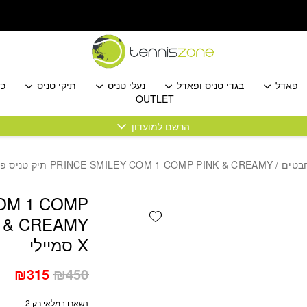
כמות PRINCE SMILEY COM 1 COMP PINK & CREAMY תיק טניס פרינס X סמיילי
פאדל
בגדי טניס ופאדל
נעלי טניס
תיקי טניס
כד
OUTLET
הרשם למועדון
בטים
/ PRINCE SMILEY COM 1 COMP PINK & CREAMY תיק טניס פרינס X סמיילי
OM 1 COMP
Add wishlist
X סמיילי
המחיר
המ
₪
315
₪
450
המקורי
הנו
נשארו במלאי רק 2