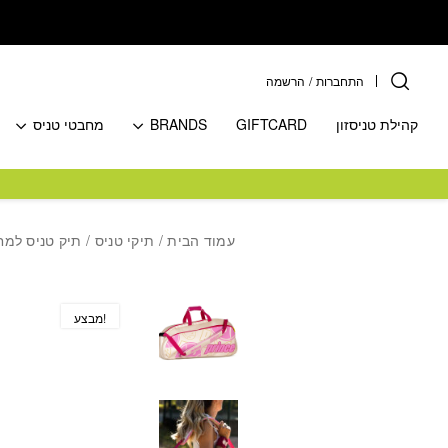
בחזרה למעלה
Skip to Content
התחברות
/
הרשמה
קהילת טניסזון
GIFTCARD
BRANDS
מחבטי טניס
עמוד הבית
/
תיקי טניס
/
תיק טניס למח
מבצע!