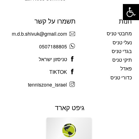
פתח סרגל נגישות
חנות
תשמרו על קשר
מחבטי טניס
m.d.b.shivuk@gmail.com
נעלי טניס
0507188805
בגדי טניס
טניסזון ישראל
תיקי טניס
פאדל
TIKTOK
כדורי טניס
tenniszone_israel
גיפט קארד