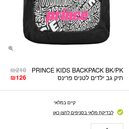
כמות PRINCE KIDS BACKPACK BK/PK תיק גב ילדים לטניס פרינס
המח
₪
210
PRINCE KIDS BACKPACK BK/PK
המח
המקו
₪
126
תיק גב ילדים לטניס פרינס
היה:
הנוכ
הוא:
210.
126.
קיים במלאי
לבדיקת מלאי בסניפים לחצו כאן