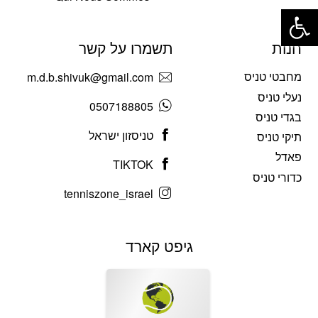
פתח סרגל נגישות
חנות
תשמרו על קשר
מחבטי טניס
m.d.b.shivuk@gmail.com
נעלי טניס
0507188805
בגדי טניס
טניסזון ישראל
תיקי טניס
פאדל
TIKTOK
כדורי טניס
tenniszone_israel
גיפט קארד