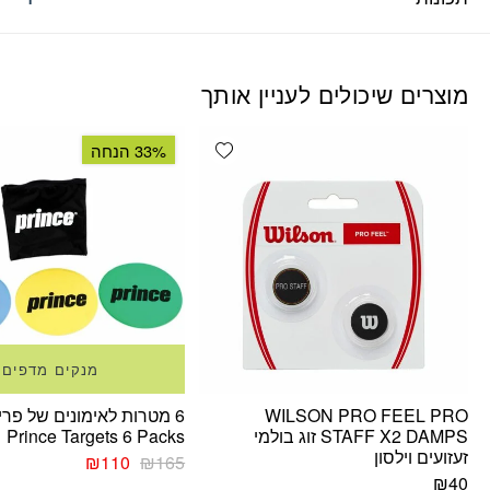
מוצרים שיכולים לעניין אותך
Add wishlist
33% הנחה
מנקים מדפים
WILSON PRO FEEL PRO
6 מטרות לאימונים של פרי
STAFF X2 DAMPS זוג בולמי
Prince Targets 6 Packs
זעזועים וילסון
המחיר
המחיר
₪
110
₪
165
המקורי
הנוכחי
₪
40