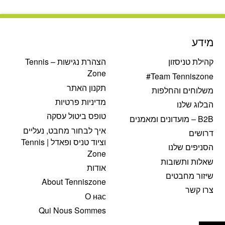
היה:
הוא:
₪110.
₪165.
מידע
קהילת טניסזון
הצהרת נגישות – Tennis
Zone
Team Tenniszone#
תקנון האתר
משלוחים והחלפות
מדיניות פרטיות
הבלוג שלנו
טופס ביטול עסקה
B2B – מועדונים ומאמנים
איך לבחור מחבט, נעליים
דרושים
וציוד טניס ופאדל | Tennis
הסניפים שלנו
Zone
שאלות ותשובות
אודות
שיזור מחבטים
About Tenniszone
צרו קשר
О нас
Qui Nous Sommes
פתח סרגל נגישות