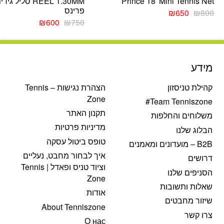
Prince 18′ Mini Tennis Net
REEL 1.30MM סליל גיד
פרינס
המחיר
המחיר
₪
650
₪
800
המקורי
הנוכחי
המחיר
המחיר
₪
600
₪
750
היה:
הוא:
המקורי
הנוכחי
₪800.
₪650.
היה:
הוא:
₪600.
₪750.
מידע
קהילת טניסזון
הצהרת נגישות – Tennis
Zone
Team Tenniszone#
תקנון האתר
משלוחים והחלפות
מדיניות פרטיות
הבלוג שלנו
טופס ביטול עסקה
B2B – מועדונים ומאמנים
איך לבחור מחבט, נעליים
דרושים
וציוד טניס ופאדל | Tennis
הסניפים שלנו
Zone
שאלות ותשובות
אודות
שיזור מחבטים
About Tenniszone
צרו קשר
О нас