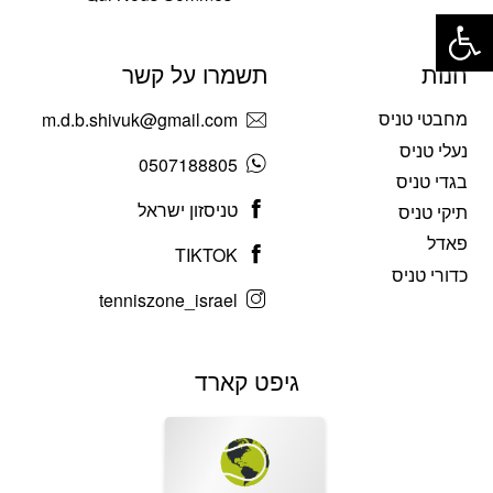
פתח סרגל נגישות
חנות
תשמרו על קשר
מחבטי טניס
m.d.b.shivuk@gmail.com
נעלי טניס
0507188805
בגדי טניס
טניסזון ישראל
תיקי טניס
פאדל
TIKTOK
כדורי טניס
tenniszone_israel
גיפט קארד