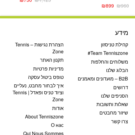
המחיר
המחיר
המקורי
הנוכחי
₪
899
₪
960
המקורי
הנוכחי
היה:
הוא:
היה:
הוא:
₪1,125.
₪750.
₪899.
₪960.
מידע
קהילת טניסזון
הצהרת נגישות – Tennis
Zone
Team Tenniszone#
תקנון האתר
משלוחים והחלפות
מדיניות פרטיות
הבלוג שלנו
טופס ביטול עסקה
B2B – מועדונים ומאמנים
איך לבחור מחבט, נעליים
דרושים
וציוד טניס ופאדל | Tennis
הסניפים שלנו
Zone
שאלות ותשובות
אודות
שיזור מחבטים
About Tenniszone
צרו קשר
О нас
Qui Nous Sommes