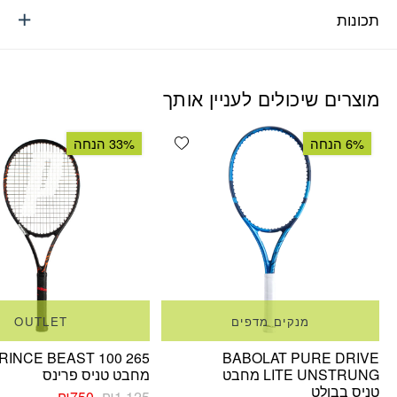
תכונות
מוצרים שיכולים לעניין אותך
Add wishlist
6% הנחה
33% הנחה
מנקים מדפים
OUTLET
RINCE BEAST 100 265
BABOLAT PURE DRIVE
LITE UNSTRUNG מחבט
מחבט טניס פרינס
טניס בבולט
המחיר
המחיר
₪
750
₪
1,125